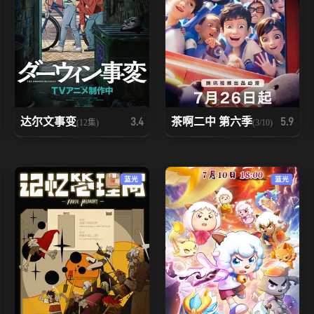
达尔文事变
茶啊二中 第六季
3.4
5.9
(12集)
(3/10)
蓝光
蓝光