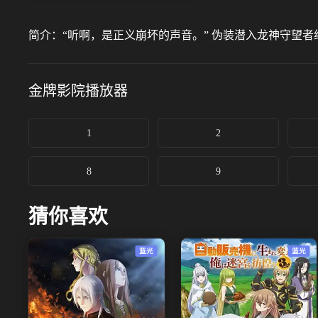
简介：
“听啊，是正义崩坏的声音。” 伪装潜入龙神守望
金牌影院
播放器
1
2
8
9
猜你喜欢
蓝光
蓝光