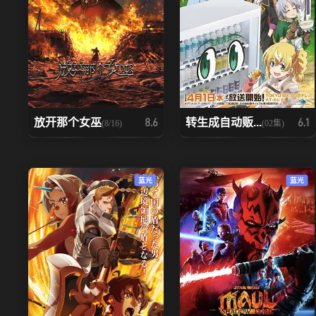
放开那个女巫
转生成自动贩...
8.6
6.1
(8/16)
(02集)
蓝光
蓝光