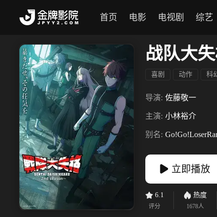
首页
电影
电视剧
综艺
战队大失
喜剧
动作
科
导演:
佐藤敬一
主演:
小林裕介
别名:
Go!Go!LoserRan
立即播放
6.1
热度
评分
1678
人