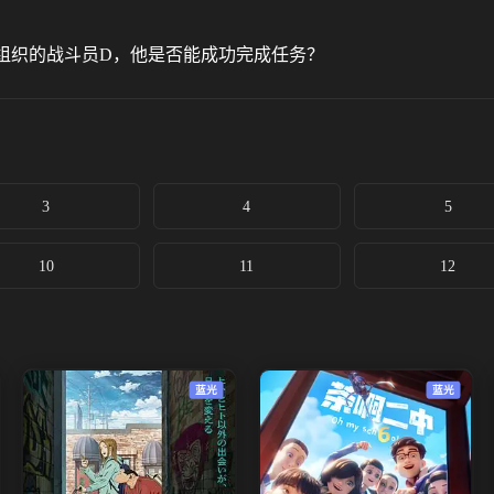
者组织的战斗员D，他是否能成功完成任务？
3
4
5
10
11
12
蓝光
蓝光