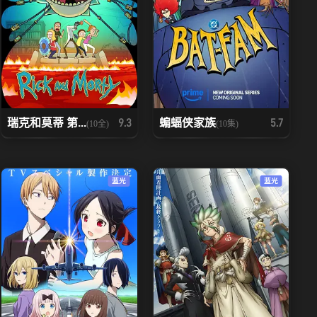
瑞克和莫蒂 第...
蝙蝠侠家族
9.3
5.7
(10全)
(10集)
蓝光
蓝光