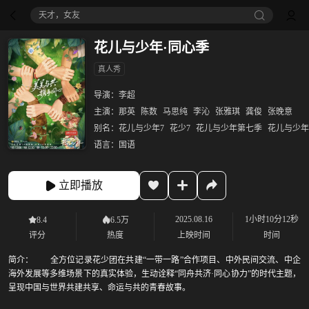
天才，女友
花儿与少年·同心季
真人秀
导演：
李超
主演：
那英
陈数
马思纯
李沁
张雅琪
龚俊
张晚意
别名：
花儿与少年7
花少7
花儿与少年第七季
花儿与少年·
语言：
国语
立即播放
2025.08.16
1小时10分12秒
8.4
6.5万
评分
热度
上映时间
时间
简介：
全方位记录花少团在共建“一带一路”合作项目、中外民间交流、中企
海外发展等多维场景下的真实体验，生动诠释“同舟共济·同心协力”的时代主题，
呈现中国与世界共建共享、命运与共的青春故事。