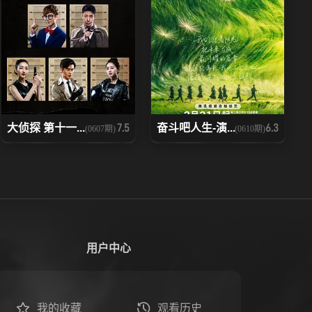
大侦探 第十一...
奋斗吧人生-演...
7.5
6.3
(0607期)
(0610期)
用户中心
我的收藏
观看历史