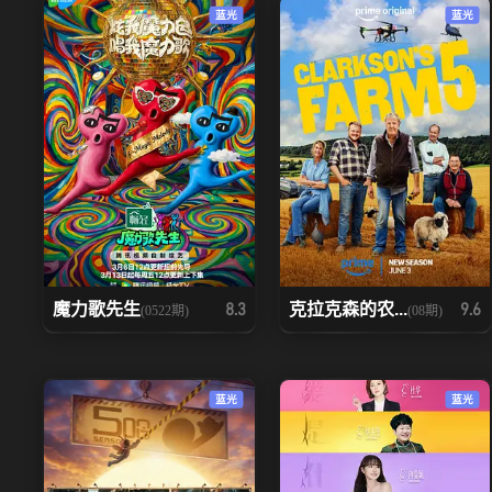
蓝光
蓝光
魔力歌先生
克拉克森的农...
8.3
9.6
(0522期)
(08期)
蓝光
蓝光