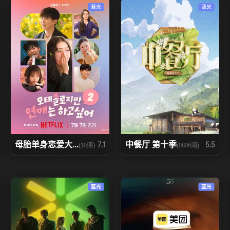
蓝光
蓝光
母胎单身恋爱大...
中餐厅 第十季
7.1
5.5
(10期)
(0806期)
蓝光
蓝光