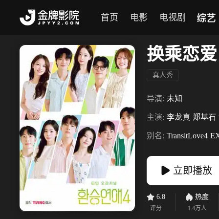
综艺
首页
电影
电视剧
换乘恋爱
真人秀
导演:
未知
主演:
李龙真
郑基石
别名:
TransitLove4
EX
立即播放
6.8
热度
评分
1.4万
人