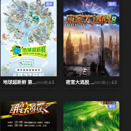
蓝光
蓝光
地球超新鲜 第...
密室大逃脱 ...
6.5
6.5
(0806期)
(0805期上)
蓝光