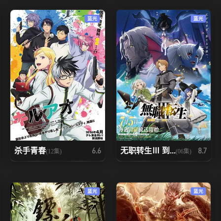
蓝光
蓝光
杀手青春
无职转生Ⅲ 到...
6.6
8.7
(12集)
(06集)
蓝光
蓝光