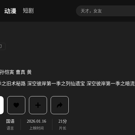
动漫
短剧
幻
孙恺寅
曹真
黄
季之旧术秘路
深空彼岸第一季之列仙遗宝
深空彼岸第一季之暗流
国语
2026.01.16
21分
语言
上映时间
片长