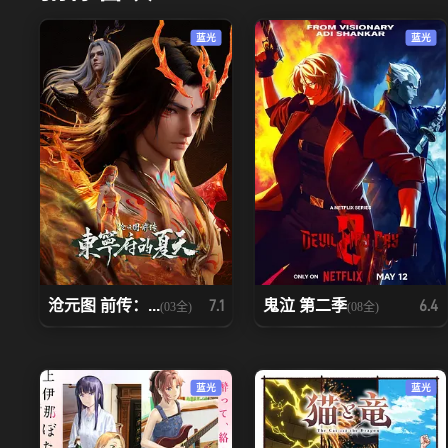
蓝光
蓝光
沧元图 前传：...
鬼泣 第二季
7.1
6.4
(03全)
(08全)
蓝光
蓝光