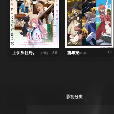
上伊那牡丹，...
猫与龙
8.0
8.1
(12集)
(06集)
影视分类