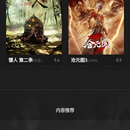
镖人 第二季
沧元图3
9.4
8.9
(08全)
(20/60)
内容推荐