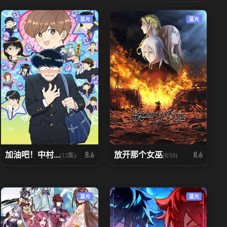
蓝光
蓝光
加油吧！中村...
放开那个女巫
8.6
8.6
(13集)
(8/16)
蓝光
蓝光