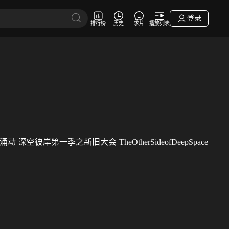
登录
排行榜
历史
求片
播放列表
涌动
深空彼岸第一季之新旧大会
TheOtherSideofDeepSpace