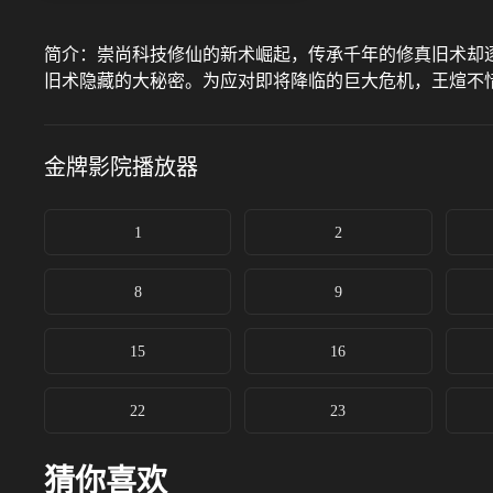
简介：
崇尚科技修仙的新术崛起，传承千年的修真旧术却
旧术隐藏的大秘密。为应对即将降临的巨大危机，王煊不
金牌影院
播放器
1
2
8
9
15
16
22
23
猜你喜欢