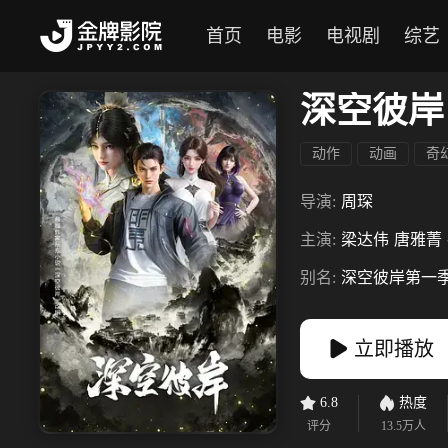
首页
电影
电视剧
综艺
深空彼岸
动作
动画
奇
导演:
周琛
主演:
梁达伟
唐雅菁
别名:
深空彼岸第一
立即播放
6.8
热度
评分
13.5万
人