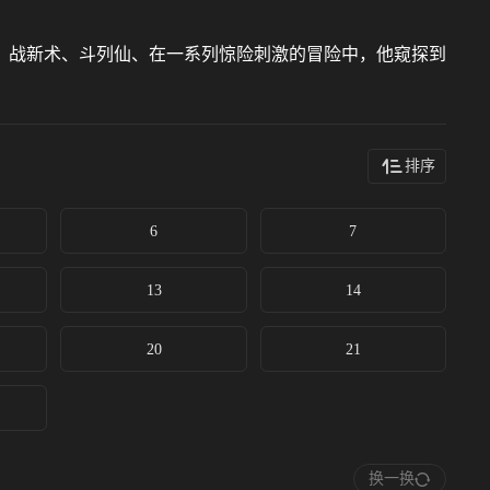
、战新术、斗列仙、在一系列惊险刺激的冒险中，他窥探到
排序
6
7
13
14
20
21
换一换