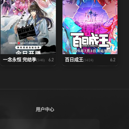
一念永恒 完结季
百日成王
6.2
6.2
(5/46)
(14/24)
用户中心