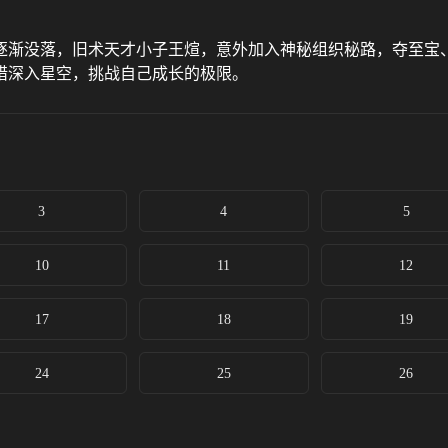
逐渐没落，旧术天才小子王煊，意外加入神秘组织秘路，夺至宝
惜深入星空，挑战自己成长的极限。
3
4
5
10
11
12
17
18
19
24
25
26