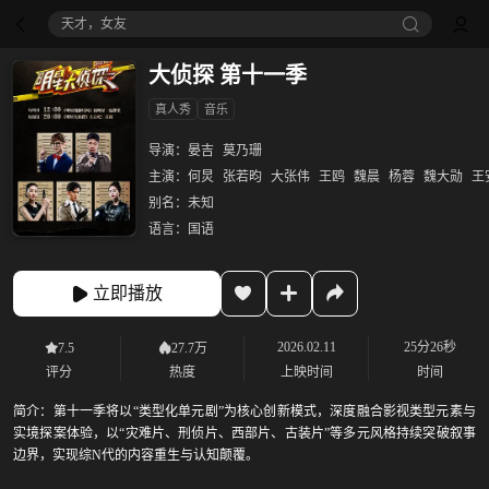
天才，女友
大侦探 第十一季
真人秀
音乐
导演：
晏吉
莫乃珊
主演：
何炅
张若昀
大张伟
王鸥
魏晨
杨蓉
魏大勋
王
别名：
未知
语言：
国语
立即播放
2026.02.11
25分26秒
7.5
27.7万
评分
热度
上映时间
时间
简介：
第十一季将以“类型化单元剧”为核心创新模式，深度融合影视类型元素与
实境探案体验，以“灾难片、刑侦片、西部片、古装片”等多元风格持续突破叙事
边界，实现综N代的内容重生与认知颠覆。