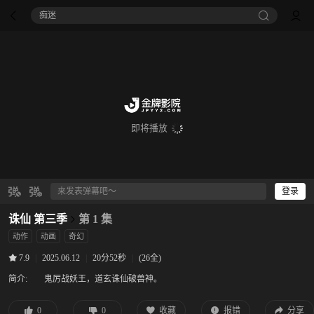
痴迷
即将播放
登录
诛仙 第三季
第 1 集
动作
动画
奇幻
|
2025.06.12
|
20分52秒
|
(26全)
7.9
简介:
鬼厉战妖王，道玄诛仙破兽神。
0
0
收藏
报错
分享