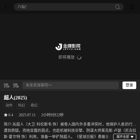
八仙！
即将播放
登录
超人(2025)
动作
科幻
奇幻
|
2025.07.11
|
2小时9分22秒
6.4
简介:
当超人（大卫·科伦斯韦 饰）被卷入国内外多重冲突时，他保护人类的行为
遭到质疑。而他显露的弱点，也趁机被科技巨擘、阴谋大师莱克斯·卢瑟（尼古拉
斯·霍尔特 饰）利用，准备一举铲除超人。《星球日报》勇敢无畏