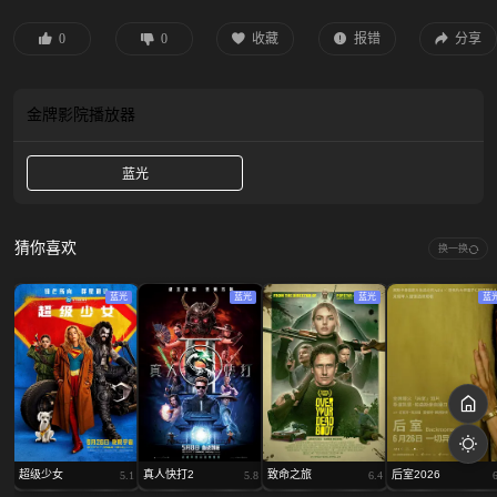
的记者露易丝·莱恩（瑞秋·布罗斯纳安 饰）能否联手大都会的其他超能力者，以
及超人忠诚的伙伴超狗小氪，在卢瑟彻底毁灭超人前拯救他？ 影片讲述了超人在
0
0
收藏
报错
分享
两个身份之间自我和解的成长之旅，他既是来自氪星的卡尔-艾尔，也是在堪萨斯
小镇长大的克拉克·肯特，他选择怀抱无私信念，将自身的强大力量用于守护人
类。在这个将“善良”视作过时的世界里，他以人性之善为指引，坚定践行“真理、
金牌影院
播放器
正义与更美好的明天”的永恒信念。
蓝光
猜你喜欢
换一换
蓝光
蓝光
蓝光
蓝
超级少女
真人快打2
致命之旅
后室2026
5.1
5.8
6.4